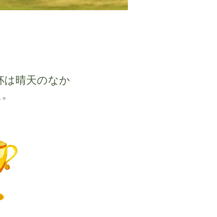
杯は晴天のなか
た。