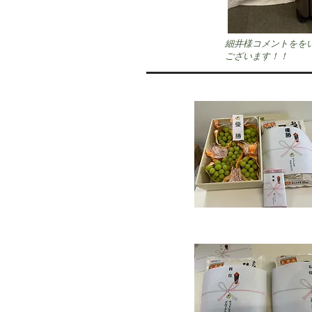
細井様コメントをを
ございます！！