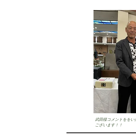
武田様コメントををい
ございます！！