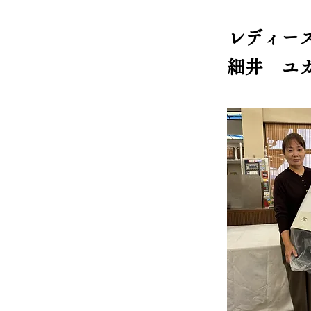
レディー
細井 ユ