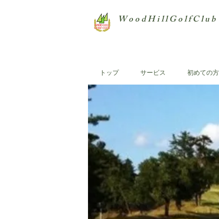
W o o d H i l l G o l f C l u b
トップ
サービス
初めての方