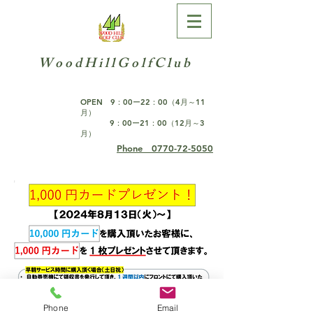
W o o d H i l l G o l f C l u b
OPEN 9：0
0ー22：00（4月～11
月）
9：00ー21：00（12月～3
月）
Phone 0770-72-5050
Phone
Email